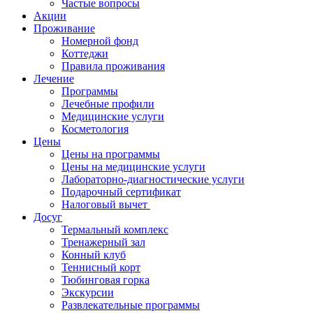
Частые вопросы
Акции
Проживание
Номерной фонд
Коттеджи
Правила проживания
Лечение
Программы
Лечебные профили
Медицинские услуги
Косметология
Цены
Цены на программы
Цены на медицинские услуги
Лабораторно-диагностические услуги
Подарочный сертификат
Налоговый вычет
Досуг
Термальный комплекс
Тренажерный зал
Конный клуб
Теннисный корт
Тюбинговая горка
Экскурсии
Развлекательные программы